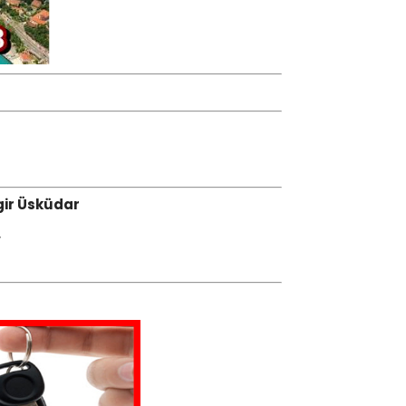
gir Üsküdar
.