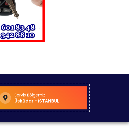
Servis Bölgemiz
Üsküdar - İSTANBUL