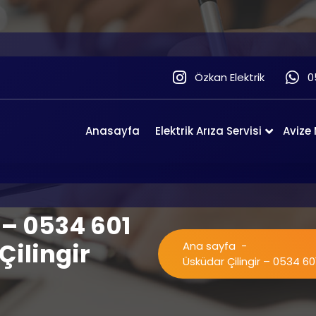
Özkan Elektrik
0
Anasayfa
Elektrik Arıza Servisi
Avize
 – 0534 601
Çilingir
Ana sayfa
-
Üsküdar Çilingir – 0534 601