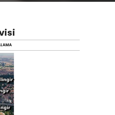
visi
YALAMA