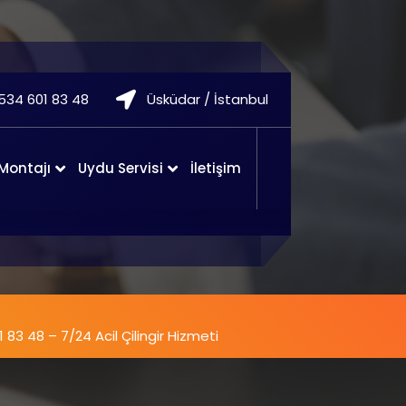
534 601 83 48
Üsküdar / İstanbul
 Montajı
Uydu Servisi
İletişim
 83 48 – 7/24 Acil Çilingir Hizmeti