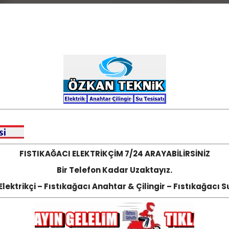
FISTIKAĞACI ELEKTRİKÇİM 7/24 ARAYABİLİRSİNİZ
Bir Telefon Kadar Uzaktayız.
Elektrikçi – Fıstıkağacı Anahtar & Çilingir – Fıstıkağacı S