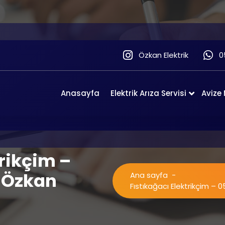
Özkan Elektrik
0
Anasayfa
Elektrik Arıza Servisi
Avize
trikçim –
– Özkan
Ana sayfa
-
Fıstıkağacı Elektrikçim – 